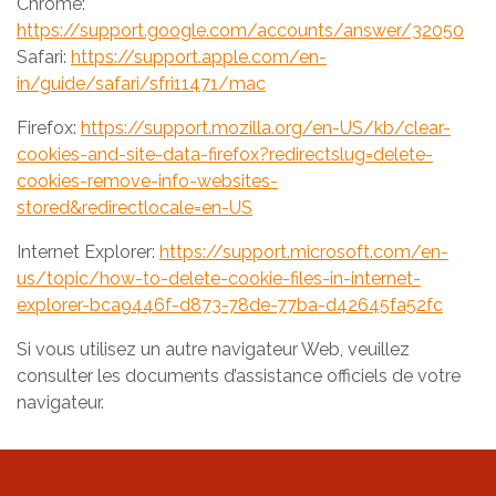
Chrome:
https://support.google.com/accounts/answer/32050
Safari:
https://support.apple.com/en-
in/guide/safari/sfri11471/mac
Firefox:
https://support.mozilla.org/en-US/kb/clear-
cookies-and-site-data-firefox?redirectslug=delete-
cookies-remove-info-websites-
stored&redirectlocale=en-US
Internet Explorer:
https://support.microsoft.com/en-
us/topic/how-to-delete-cookie-files-in-internet-
explorer-bca9446f-d873-78de-77ba-d42645fa52fc
Si vous utilisez un autre navigateur Web, veuillez
consulter les documents d’assistance officiels de votre
navigateur.